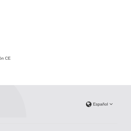
ión CE
Español