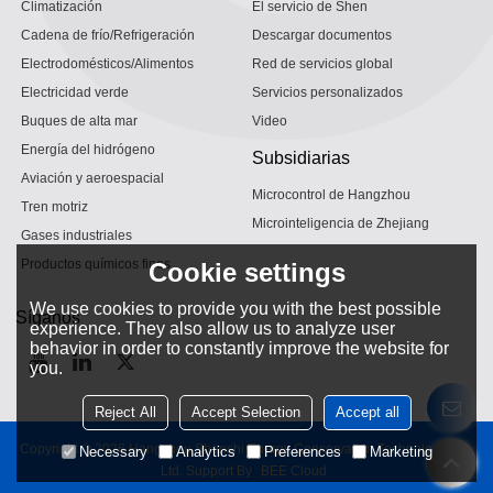
Climatización
El servicio de Shen
Cadena de frío/Refrigeración
Descargar documentos
Electrodomésticos/Alimentos
Red de servicios global
Electricidad verde
Servicios personalizados
Buques de alta mar
Video
Energía del hidrógeno
Subsidiarias
Aviación y aeroespacial
Microcontrol de Hangzhou
Tren motriz
Microinteligencia de Zhejiang
Gases industriales
Productos químicos finos
Cookie settings
We use cookies to provide you with the best possible
Síganos
experience. They also allow us to analyze user
behavior in order to constantly improve the website for
you.
Reject All
Accept Selection
Accept all
Copyright © 2026
Hangzhou Shenshi Energy Conservation Technology Co.,
Necessary
Analytics
Preferences
Marketing
Ltd.
Support By
BEE Cloud