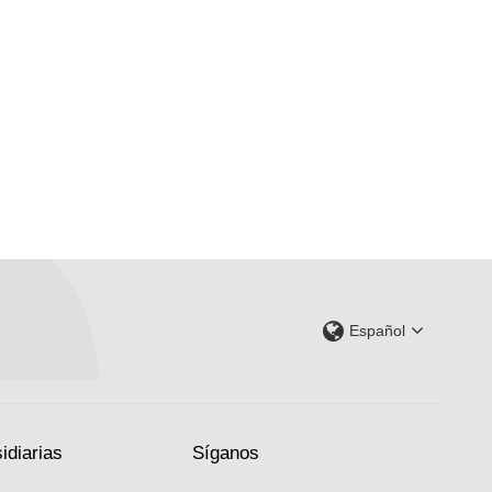
Español
idiarias
Síganos