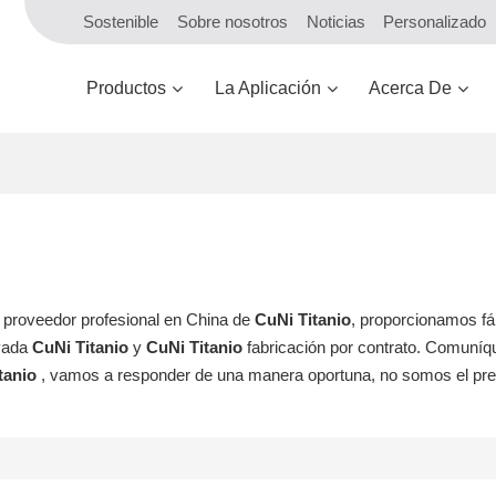
Sostenible
Sobre nosotros
Noticias
Personalizado
Productos
La Aplicación
Acerca De
y proveedor profesional en China de
CuNi Titanio
, proporcionamos fá
ivada
CuNi Titanio
y
CuNi Titanio
fabricación por contrato. Comuní
tanio
, vamos a responder de una manera oportuna, no somos el pre