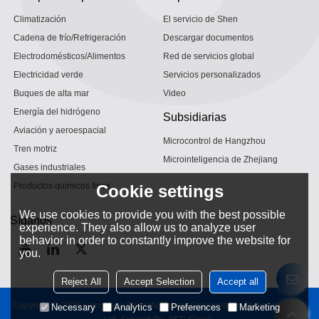
Climatización
El servicio de Shen
Cadena de frío/Refrigeración
Descargar documentos
Electrodomésticos/Alimentos
Red de servicios global
Electricidad verde
Servicios personalizados
Buques de alta mar
Video
Energía del hidrógeno
Subsidiarias
Aviación y aeroespacial
Microcontrol de Hangzhou
Tren motriz
Microinteligencia de Zhejiang
Gases industriales
Productos químicos finos
Cookie settings
We use cookies to provide you with the best possible
Síganos
experience. They also allow us to analyze user
behavior in order to constantly improve the website for
you.
Reject All
Accept Selection
Accept all
Copyright © 2026
Hangzhou Shenshi Energy Conservation Technology Co.,
Necessary
Analytics
Preferences
Marketing