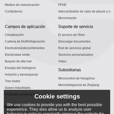
Medios de comunicación
PFHE
Contáctenos
Intercambiador de calor de placas y car
Microrreactor
Campos de aplicación
Soporte de servicio
Climatización
El servicio de Shen
Cadena de frío/Refrigeración
Descargar documentos
Electrodomésticos/Alimentos
Red de servicios global
Electricidad verde
Servicios personalizados
Buques de alta mar
Video
Energía del hidrógeno
Subsidiarias
Aviación y aeroespacial
Microcontrol de Hangzhou
Tren motriz
Microinteligencia de Zhejiang
Gases industriales
Productos químicos finos
Cookie settings
We use cookies to provide you with the best possible
Síganos
experience. They also allow us to analyze user
behavior in order to constantly improve the website for