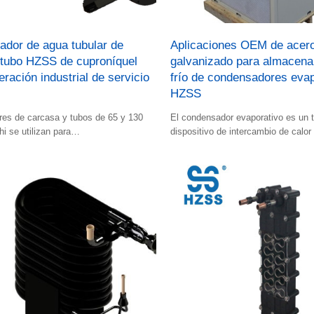
ador de agua tubular de
Aplicaciones OEM de acer
 tubo HZSS de cuproníquel
galvanizado para almacena
eración industrial de servicio
frío de condensadores evap
HZSS
res de carcasa y tubos de 65 y 130
El condensador evaporativo es un t
 se utilizan para
dispositivo de intercambio de calor 
/condensadores de unidades de agua
almacenamiento frigorífico.
te, unidades modulares y otras