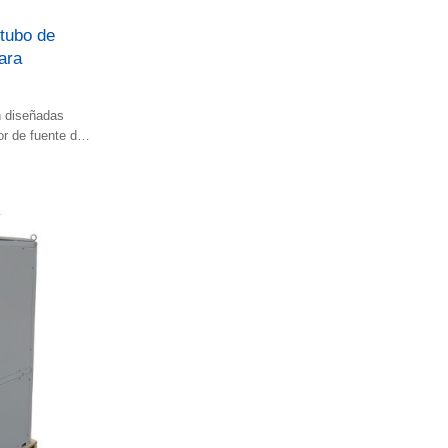
 tubo de
ara
 diseñadas
r de fuente de
or.