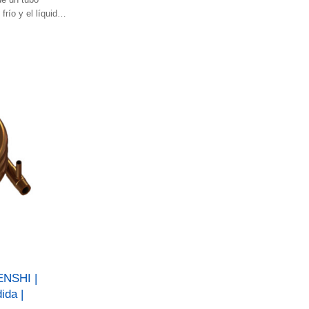
 frío y el líquido
ENSHI |
ida |