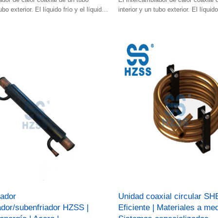
ubo exterior. El líquido frío y el líquido
interior y un tubo exterior. El líquido
n en el espacio.
caliente fluyen en el espacio.
iador
Unidad coaxial circular SH
dor/subenfriador HZSS |
Eficiente | Materiales a med