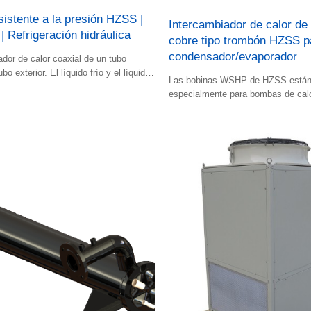
sistente a la presión HZSS |
Intercambiador de calor de
 | Refrigeración hidráulica
cobre tipo trombón HZSS p
condensador/evaporador
ador de calor coaxial de un tubo
ubo exterior. El líquido frío y el líquido
Las bobinas WSHP de HZSS están
n en el espacio.
especialmente para bombas de calo
agua como evaporador y condensad