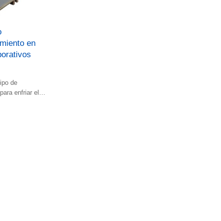
o
miento en
orativos
ipo de
para enfriar el