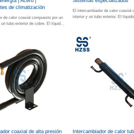
energía | Acero |
Sistemas especializados
es de climatización
El intercambiador de calor coaxial 
interior y un tubo exterior. El líquido
r de calor coaxial compuesto por un
caliente fluyen en el espacio.
y un tubo exterior de cobre. El líquido
ido caliente fluyen por el espacio.
ador coaxial de alta presión
Intercambiador de calor tub