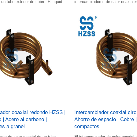
y un tubo exterior de cobre. El líquido
intercambiadores de calor coaxiale
ido caliente fluyen por el espacio.
ador coaxial redondo HZSS |
Intercambiador coaxial circ
| Acero al carbono |
Ahorro de espacio | Cobre 
es a granel
compactos
ador de calor coaxial de un tubo
El intercambiador de calor coaxial 