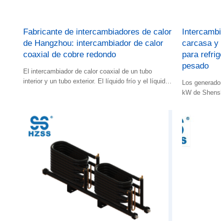
Fabricante de intercambiadores de calor
Intercambi
de Hangzhou: intercambiador de calor
carcasa y
coaxial de cobre redondo
para refrig
pesado
El intercambiador de calor coaxial de un tubo
interior y un tubo exterior. El líquido frío y el líquido
Los generado
caliente fluyen en el espacio.
kW de Shenshi
evaporadores
fría y calien
unidades.