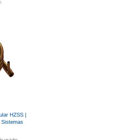
s.
ular HZSS |
| Sistemas
de un tubo