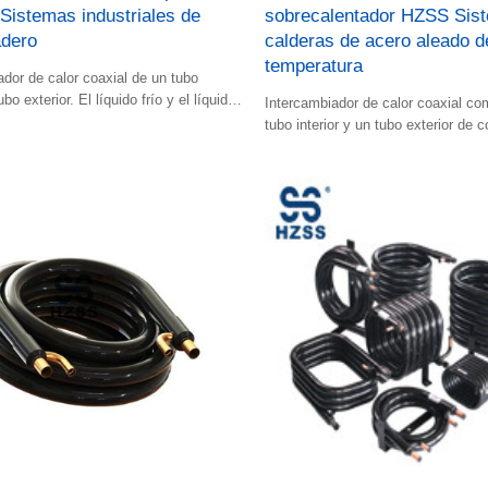
istemas industriales de
sobrecalentador HZSS Sis
adero
calderas de acero aleado de
temperatura
ador de calor coaxial de un tubo
ubo exterior. El líquido frío y el líquido
Intercambiador de calor coaxial co
n en el espacio.
tubo interior y un tubo exterior de c
frío y el líquido caliente fluyen por 