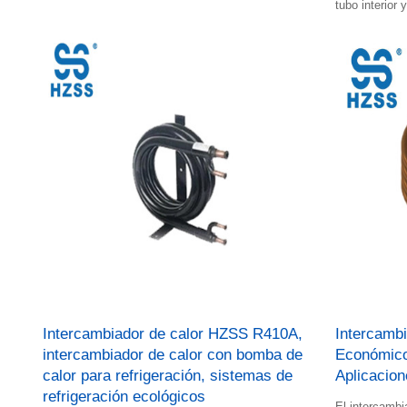
caliente fluyen en el espacio.
tubo interior 
frío y el líqu
Intercambiador de calor HZSS R410A,
Intercambi
intercambiador de calor con bomba de
Económico 
calor para refrigeración, sistemas de
Aplicacion
refrigeración ecológicos
El intercambi