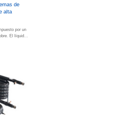
temas de
 alta
mpuesto por un
obre. El líquido
el espacio.