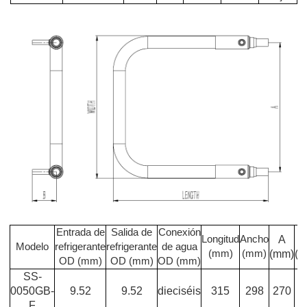
Entrada de
Salida de
Conexión
Longitud
Ancho
A
Modelo
refrigerante
refrigerante
de agua
(mm)
(mm)
(mm)
(
OD (mm)
OD (mm)
OD (mm)
SS-
0050GB-
9.52
9.52
dieciséis
315
298
270
F