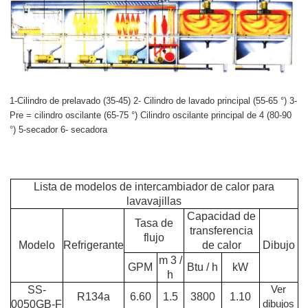
1-Cilindro de prelavado (35-45) 2- Cilindro de lavado principal (55-65 °) 3-
Pre = cilindro oscilante (65-75 °) Cilindro oscilante principal de 4 (80-90
°) 5-secador 6- secadora
Lista de modelos de intercambiador de calor para
lavavajillas
Capacidad de
Tasa de
transferencia
flujo
Modelo
Refrigerante
de calor
Dibujo
m
3
/
GPM
Btu / h
kW
h
SS-
Ver
R134a
6.60
1.5
3800
1.10
0050GB-F
dibujos