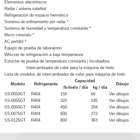
Elementos electrónicos
Radar / antena satelital
Refrigeración de espacio hermético
Sistema de enfriamiento por radar *
Sistema de humedad y temperatura constante *
Micro criostato *
AC portátil *
Equipo de prueba de laboratorio
Whizzer de refrigeración a baja temperatura
Estuche de prueba de temperatura constante | Incubadora
Intercambiador de calor para la máquina de hielo
Lista de modelos de intercambiador de calor para máquina de hielo
Capacidad
Modelo
Refrigerante
Dibujo
lb-hielo / día
kg / día
SS-0050GT
R404
150
68
Ver dibujos
SS-0055GT
R404
320
145
Ver dibujos
SS-0060GT
R404
450
204
Ver dibujos
SS-0075GT
R404
600
272
Ver dibujos
SS-0125GT
R404
800
363
Ver dibujos