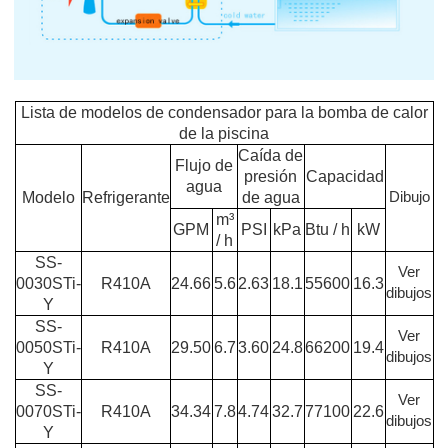
Lista de modelos de condensador para la bomba de calor
de la piscina
Caída de
Flujo de
presión
Capacidad
agua
Modelo
Refrigerante
de agua
Dibujo
m³
GPM
PSI
kPa
Btu / h
kW
/ h
SS-
Ver
0030STi-
R410A
24.66
5.6
2.63
18.1
55600
16.3
dibujos
Y
SS-
Ver
0050STi-
R410A
29.50
6.7
3.60
24.8
66200
19.4
dibujos
Y
SS-
Ver
0070STi-
R410A
34.34
7.8
4.74
32.7
77100
22.6
dibujos
Y