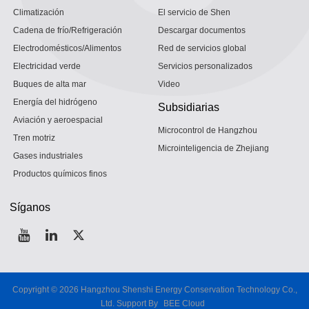
Climatización
El servicio de Shen
Cadena de frío/Refrigeración
Descargar documentos
Electrodomésticos/Alimentos
Red de servicios global
Electricidad verde
Servicios personalizados
Buques de alta mar
Video
Energía del hidrógeno
Subsidiarias
Aviación y aeroespacial
Microcontrol de Hangzhou
Tren motriz
Microinteligencia de Zhejiang
Gases industriales
Productos químicos finos
Síganos
Copyright © 2026
Hangzhou Shenshi Energy Conservation Technology Co.,
Ltd.
Support By
BEE Cloud