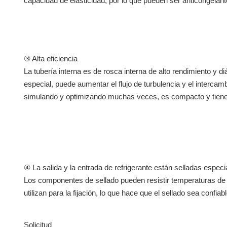
capacidad de elasticidad, por lo que pueden ser anticongelant
③ Alta eficiencia
La tubería interna es de rosca interna de alto rendimiento y d
especial, puede aumentar el flujo de turbulencia y el interca
simulando y optimizando muchas veces, es compacto y tiene u
④ La salida y la entrada de refrigerante están selladas especi
Los componentes de sellado pueden resistir temperaturas de 
utilizan para la fijación, lo que hace que el sellado sea confiabl
Solicitud