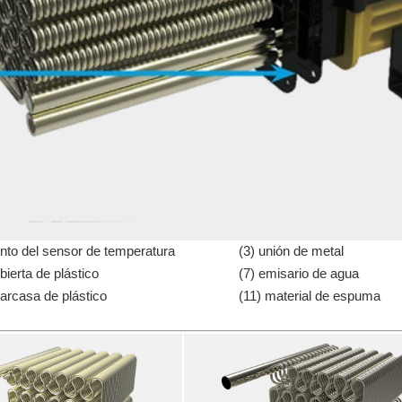
unto del sensor de temperatura
(3) unión de metal
bierta de plástico
(7) emisario de agua
carcasa de plástico
(11) material de espuma