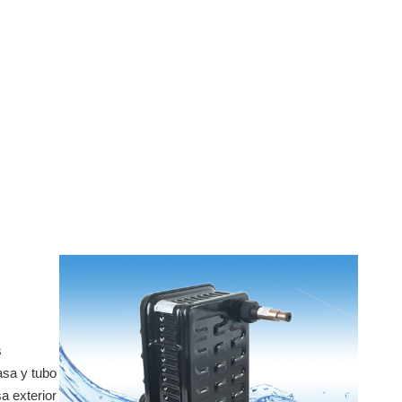
s
asa y tubo
a exterior