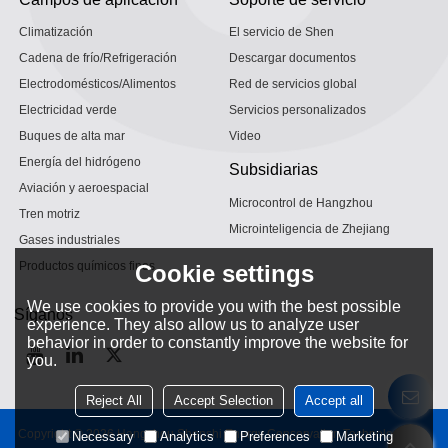
Climatización
El servicio de Shen
Cadena de frío/Refrigeración
Descargar documentos
Electrodomésticos/Alimentos
Red de servicios global
Electricidad verde
Servicios personalizados
Buques de alta mar
Video
Energía del hidrógeno
Subsidiarias
Aviación y aeroespacial
Microcontrol de Hangzhou
Tren motriz
Microinteligencia de Zhejiang
Gases industriales
Productos químicos finos
Cookie settings
We use cookies to provide you with the best possible
Síganos
experience. They also allow us to analyze user
behavior in order to constantly improve the website for
you.
Reject All
Accept Selection
Accept all
Copyright © 2026
Hangzhou Shenshi Energy Conservation Technology Co.,
Necessary
Analytics
Preferences
Marketing