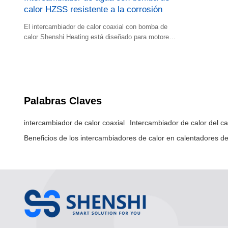
calor HZSS resistente a la corrosión
El intercambiador de calor coaxial con bomba de
calor Shenshi Heating está diseñado para motores
de agua fría y caliente, especialmente diseñados
para calefacción, y es especialmente adecuado
para el mercado de conversión de carbón a
electricidad. Ofrece alta eficiencia en calefacción y
refrigeración. Esta serie de intercambiadores de
calor coaxiales tiene un diseño modular y es
Palabras Claves
compatible con una amplia gama de modelos.
intercambiador de calor coaxial
Intercambiador de calor del c
Beneficios de los intercambiadores de calor en calentadores d