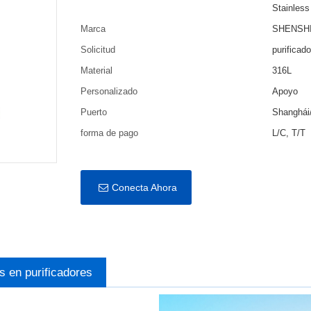
Stainless
Marca
SHENSHI 
Solicitud
purificad
Material
316L
Personalizado
Apoyo
Puerto
Shanghái
forma de pago
L/C, T/T
Conecta Ahora
s en purificadores