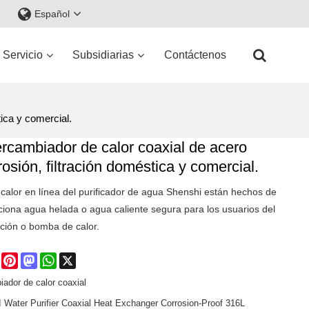
Español
Servicio
Subsidiarias
Contáctenos
ica y comercial.
rcambiador de calor coaxial de acero
rosión, filtración doméstica y comercial.
 calor en línea del purificador de agua Shenshi están hechos de
rciona agua helada o agua caliente segura para los usuarios del
ación o bomba de calor.
e
Facebook
Pinterest
Mastodon
WhatsApp
X
iador de calor coaxial
Water Purifier Coaxial Heat Exchanger Corrosion-Proof 316L