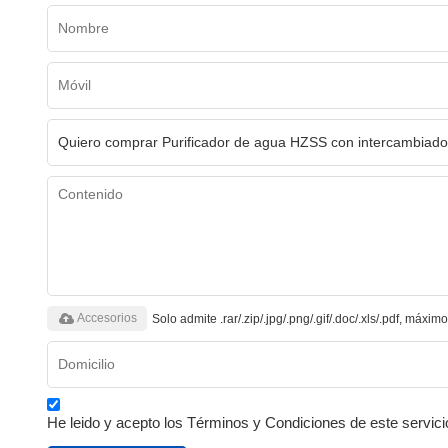
Accesorios
Solo admite .rar/.zip/.jpg/.png/.gif/.doc/.xls/.pdf, máxi
He leido y acepto los Términos y Condiciones de este servici