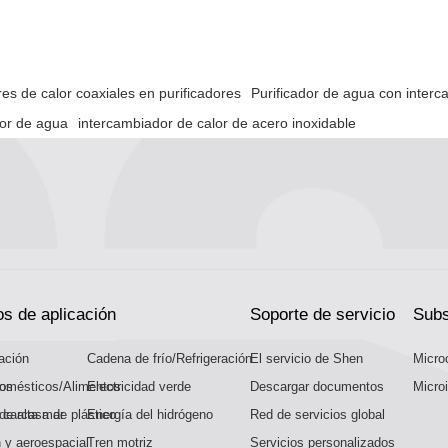
es de calor coaxiales en purificadores
Purificador de agua con interc
dor de agua
intercambiador de calor de acero inoxidable
s de aplicación
Soporte de servicio
Subs
ación
Cadena de frío/Refrigeración
El servicio de Shen
Micro
bos
domésticos/Alimentos
Electricidad verde
Descargar documentos
Microi
 carcasa de plástico
de alta mar
Energía del hidrógeno
Red de servicios global
 y aeroespacial
Tren motriz
Servicios personalizados