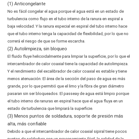
(1) Anticongelante
No es fácil congelar el agua porque el agua está en un estado de
turbulencia como flujo en el tubo interno de la ranura en espiral a
baja velocidad. Y la ranura especial en espiral del tubo interno hace
que el tubo interno tenga la capacidad de flexibilidad, por lo que no
correrá el riesgo de que se forme escarcha.
(2) Autolimpieza, sin bloqueo
El fluido fluye helicoidalmente para limpiar la superficie, por lo que el
intercambiador de calor coaxial tiene la capacidad de autolimpieza.
Y el rendimiento del excalibrador de calor coaxial es estable y tiene
menos atenuación. El área de la sección del paso de agua es más
grande, por lo que permitió que el limo y la fibra de gran diámetro
pasaran sin ser bloqueados. El passeay de agua está limpio porque
el tubo interno de ranuras en espiral hace que el agua fluya en un
estado de turbulencia que limpiará la superficie.
(3) Menos puntos de soldadura, soporte de presión más
alta, más confiable
Debido a que el intercambiador de calor coaxial sipiral tiene pocos
puntos de soldadura con un procesamiento fácil, la calidad de la