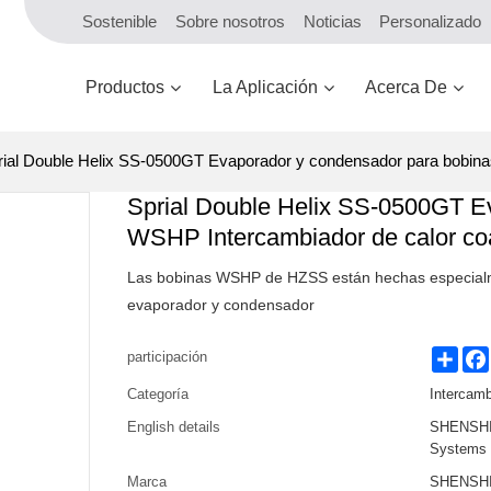
Sostenible
Sobre nosotros
Noticias
Personalizado
Productos
La Aplicación
Acerca De
rial Double Helix SS-0500GT Evaporador y condensador para bobin
Sprial Double Helix SS-0500GT E
WSHP Intercambiador de calor co
Las bobinas WSHP de HZSS están hechas especialm
evaporador y condensador
Shar
participación
Categoría
Intercamb
English details
SHENSHI 
Systems
Marca
SHENSHI 