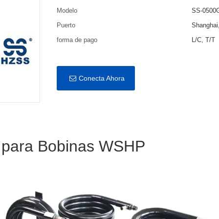
Modelo
SS-0500
Puerto
Shanghai
forma de pago
L/C, T/T
Conecta Ahora
 para Bobinas WSHP