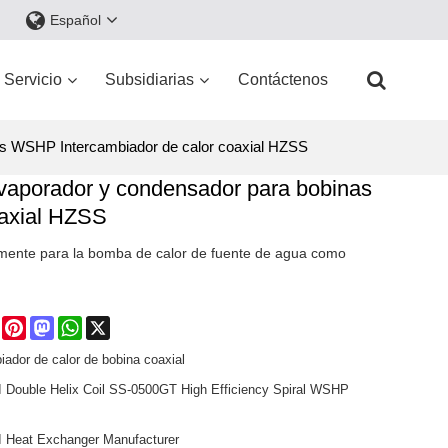
Español
Servicio
Subsidiarias
Contáctenos
as WSHP Intercambiador de calor coaxial HZSS
vaporador y condensador para bobinas
axial HZSS
ente para la bomba de calor de fuente de agua como
e
Facebook
Pinterest
Mastodon
WhatsApp
X
iador de calor de bobina coaxial
Double Helix Coil SS-0500GT High Efficiency Spiral WSHP
Heat Exchanger Manufacturer​