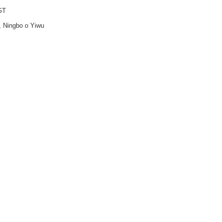
GT
, Ningbo o Yiwu